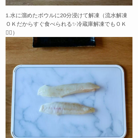
1.水に溜めたボウルに20分浸けて解凍（流水解凍
ＯＫだからすぐ食べられる✨冷蔵庫解凍でもＯＫ
🙆‍♀️）